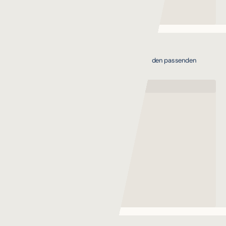
TikTok & LinkedIn Ads
Kurzformat-Kampagnen und B2B-Lead-Gen auf den passenden
Plattformen.