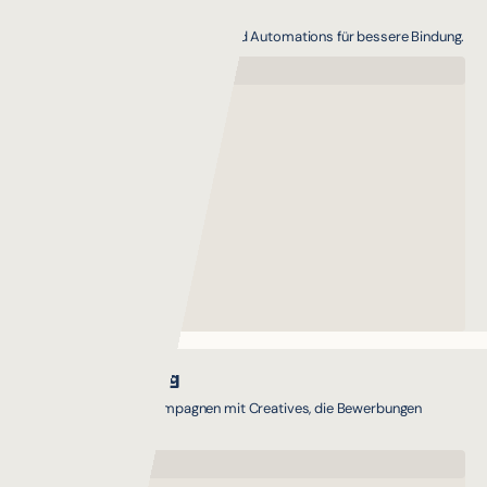
E-Mail Marketing
Lifecycle-Flows, Segmentierung und Automations für bessere Bindung.
Social Recruiting
Gezielte Recruiting-Kampagnen mit Creatives, die Bewerbungen
generieren.