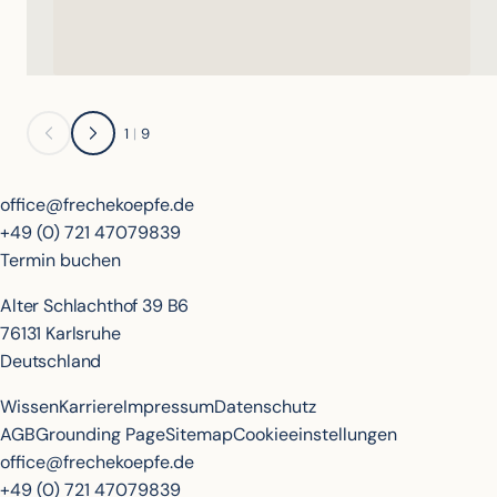
1
|
9
office@frechekoepfe.de
+49 (0) 721 47079839
Termin buchen
Alter Schlachthof 39 B6
76131 Karlsruhe
Deutschland
Wissen
Karriere
Impressum
Datenschutz
AGB
Grounding Page
Sitemap
Cookieeinstellungen
office@frechekoepfe.de
+49 (0) 721 47079839